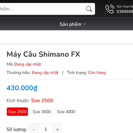
Gọi mua h
036866
Sản phẩm
Máy Câu Shimano FX
Mã:
Đang cập nhật
Thương hiệu:
Đang cập nhật
|
Tình trạng:
Còn hàng
430.000₫
Kích thước:
Size 2500
Size 2500
Size 3000
Size 4000
Số lượng:
-
+