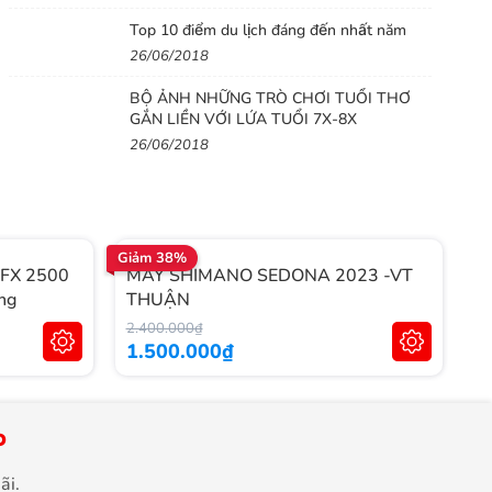
Top 10 điểm du lịch đáng đến nhất năm
26/06/2018
BỘ ẢNH NHỮNG TRÒ CHƠI TUỔI THƠ
GẮN LIỀN VỚI LỨA TUỔI 7X-8X
26/06/2018
Giảm 38%
Gi
 FX 2500
MÁY SHIMANO SEDONA 2023 -VT
S
ng
THUẬN
T
2.400.000₫
5.
1.500.000₫
4
P
ãi.