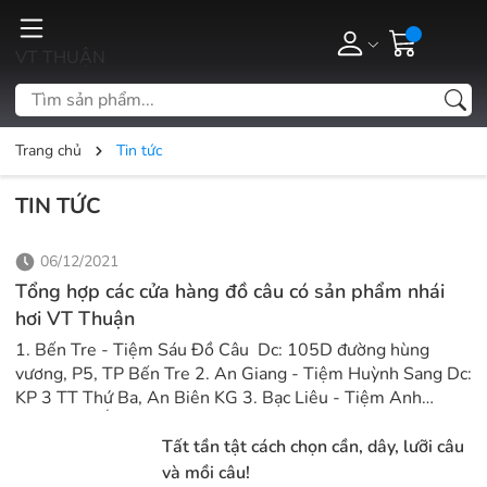
VT THUẬN
Trang chủ
Tin tức
TIN TỨC
06/12/2021
Tổng hợp các cửa hàng đồ câu có sản phẩm nhái
hơi VT Thuận
1. Bến Tre - Tiệm Sáu Đồ Câu Dc: 105D đường hùng
vương, P5, TP Bến Tre 2. An Giang - Tiệm Huỳnh Sang Dc:
KP 3 TT Thứ Ba, An Biên KG 3. Bạc Liêu - Tiệm Anh
Khánh Dc: Ấp Thống Nhất TT Ngan Dừa, Hồng Dân BL 4.
Hậu Giang Tiệm đồ câu Hoan Loius Dc: Ấp 7 Lương Nghĩa
Tất tần tật cách chọn cần, dây, lưỡi câu
Long Mỹ Hậu Giang
và mồi câu!