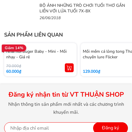
BỘ ẢNH NHỮNG TRÒ CHƠI TUỔI THƠ GẮN
LIỀN VỚI LỨA TUỔI 7X-8X
26/06/2018
SẢN PHẨM LIÊN QUAN
Giảm 14%
Nhái hơi Suger Baby - Mini - Mồi
Mồi mềm cá lòng tong Tha
nhạy - Giá rẻ
chuyên lure Flicker
70.000₫
60.000₫
129.000₫
Đăng ký nhận tin từ VT THUẬN SHOP
Nhận thông tin sản phẩm mới nhất và các chương trình
khuyến mãi.
Đăng ký