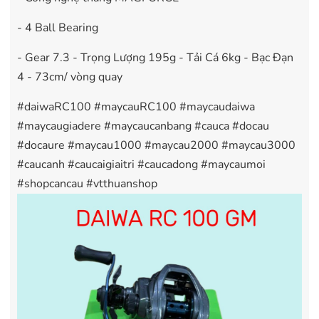
- 4 Ball Bearing
- Gear 7.3 - Trọng Lượng 195g - Tải Cá 6kg - Bạc Đạn
4 - 73cm/ vòng quay
#daiwaRC100 #maycauRC100 #maycaudaiwa
#maycaugiadere #maycaucanbang #cauca #docau
#docaure #maycau1000 #maycau2000 #maycau3000
#caucanh #caucaigiaitri #caucadong #maycaumoi
#shopcancau #vtthuanshop